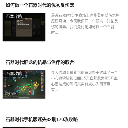
如何做一个石器时代的优秀反伤宠
最近石器时代PK赛场上也能看到反伤宠物
石器攻略
屡建奇功，今天我们开一个新坑，讨论反
伤的博弈。我们先讨论如何做一个石器
时......
石器时代肥龙的抗暴与治疗的取舍-
今天借助专精礼包的东风终于达成了一个
石器攻略
小心愿狒狒被动回1.5万血肥龙大奶5万血
心愿达成的瞬间其实有点小失落甚至
有......
石器时代手机版迷失32刷170攻攻略