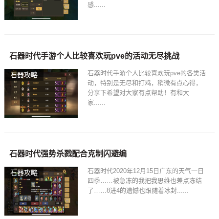
感......
石器时代手游个人比较喜欢玩pve的活动无尽挑战
石器时代手游个人比较喜欢玩pve的各类活
石器攻略
动，特别是无尽和打鸡，稍微有点心得，
分享下希望对大家有点帮助！有和大
家......
石器时代强势杀戮配合克制闪避编
石器时代2020年12月15日广东的天气一日
石器攻略
四季……被急冻的我把我思维也差点冻结
了……8进4的遗憾也跟随着冰封......