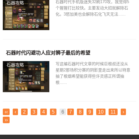
石器时代手机版迷失32刷170攻，我觉得5
石器攻略
个猩猩打比较快。主要发动大招就解除石
化。3怒加美也会解除石化飞天无法......
石器时代闪避功人应对狮子最后的希望
写这编石器时代文章的时候巨根叔还没从
石器攻略
星期2那场积分赛的阴影里走出来所以特意
抽了根烟希望能获得些许灵感正所谓抽
根......
‹‹
‹
2
3
4
5
6
7
8
9
10
11
›
››