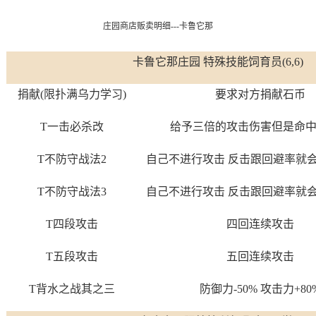
庄园商店贩卖明细---卡鲁它那
卡鲁它那庄园 特殊技能饲育员(6,6)
捐献(限扑满乌力学习)
要求对方捐献石币
T一击必杀改
给予三倍的攻击伤害但是命
T不防守战法2
自己不进行攻击 反击跟回避率就
T不防守战法3
自己不进行攻击 反击跟回避率就
T四段攻击
四回连续攻击
T五段攻击
五回连续攻击
T背水之战其之三
防御力-50% 攻击力+80