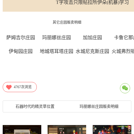
T字攻击只限帖拉所伊朵(机暴)学习
其它庄园贩卖明细
萨姆吉尔庄园
玛丽娜丝庄园
加加庄园
卡鲁它那
伊甸园庄园
地城塔耳塔庄园
水城尼克斯庄园
火城弗烈
4767
次浏览
石器时代的精灵草位置
玛丽娜丝庄园贩卖明细