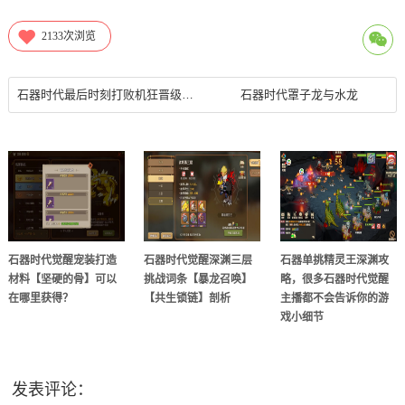
2133
次浏览
石器时代最后时刻打败机狂晋级比赛
石器时代罩子龙与水龙
石器时代觉醒宠装打造
石器时代觉醒深渊三层
石器单挑精灵王深渊攻
材料【坚硬的骨】可以
挑战词条【暴龙召唤】
略，很多石器时代觉醒
在哪里获得？
【共生锁链】剖析
主播都不会告诉你的游
戏小细节
发表评论：