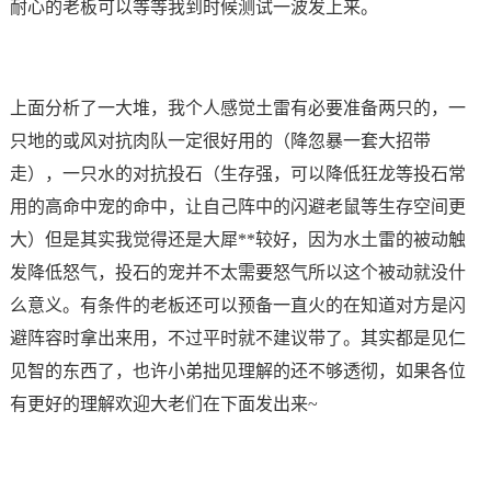
耐心的老板可以等等我到时候测试一波发上来。
上面分析了一大堆，我个人感觉土雷有必要准备两只的，一
只地的或风对抗肉队一定很好用的（降忽暴一套大招带
走），一只水的对抗投石（生存强，可以降低狂龙等投石常
用的高命中宠的命中，让自己阵中的闪避老鼠等生存空间更
大）但是其实我觉得还是大犀**较好，因为水土雷的被动触
发降低怒气，投石的宠并不太需要怒气所以这个被动就没什
么意义。有条件的老板还可以预备一直火的在知道对方是闪
避阵容时拿出来用，不过平时就不建议带了。其实都是见仁
见智的东西了，也许小弟拙见理解的还不够透彻，如果各位
有更好的理解欢迎大老们在下面发出来~