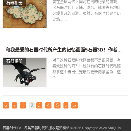
曾在全球两亿人同时在线的纪录的游戏
石器相册
《石器时代》大陆、港台、韩国等各地区
火爆非凡的网游。虽然，石器时代是个历
史悠......
和我最爱的石器时代所产生的记忆画面5石器3D！作者：色眯眯
对于这种石器时代怪兽都不是很感冒，有
石器相册
喜欢这种的吗？！貌似有的石器时代私服
都拿这个当出生宠最后更新两条鲨鱼，这
个......
‹‹
‹
1
2
3
4
5
›
››
石器时代TV - 各类石器时代私服攻略资料站
©
2026 Copyright Www.ShiQi.Tv